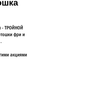
ошка
м - ТРОЙНОЙ
ртошки фри и
.
угими акциями