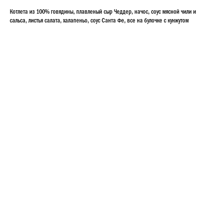
Котлета из 100% говядины, плавленый сыр Чеддер, начос, соус мясной чили и
сальса, листья салата, халапеньо, соус Санта Фе, все на булочке с кунжутом